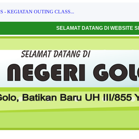
 DATANG DI WEBSITE SD NEGERI GOLO
yebabnya...
 DAN SEKITARNYA...