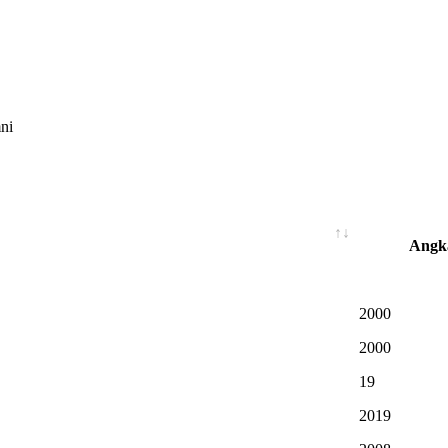
mni
KLIK DISINI
Angk
2000
2000
19
2019