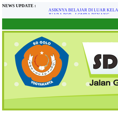
NEWS UPDATE :
JUARA POR - LOMBA RENANG...
Juara Lomba Karate...
Hari Kemerdekaan Republik Indonesia...
SELAMAT
HARI PRAMUKA...
5 Benda Yang Kece Dengan Batik...
Sering Ngantuk Saat Belajar? Kenali Pen
DONASI KORBAN GEMPA CIANJUR
LOMBA MEWARNAI TINGKAT TK...