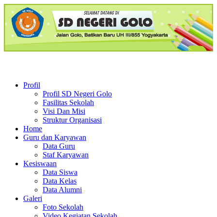
Profil
Profil SD Negeri Golo
Fasilitas Sekolah
Visi Dan Misi
Struktur Organisasi
Home
Guru dan Karyawan
Data Guru
Staf Karyawan
Kesiswaan
Data Siswa
Data Kelas
Data Alumni
Galeri
Foto Sekolah
Video Kegiatan Sekolah