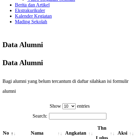
Berita dan Artikel
Ekstrakurikuler
Kalender Kegiatan
Mading Sekolah
Data Alumni
Data Alumni
Bagi alumni yang belum tercantum di daftar silahkan isi formulir
alumni
KLIK DISINI
Show
entries
Search:
Thn
No
Nama
Angkatan
Aksi
Lulus