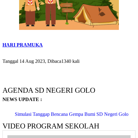
HARI PRAMUKA
Tanggal 14 Aug 2023, Dibaca1340 kali
AGENDA SD NEGERI GOLO
NEWS UPDATE :
Simulasi Tanggap Bencana Gempa Bumi SD Negeri Golo
Yogyakart...
VIDEO PROGRAM SEKOLAH
ASIKNYA BELAJAR DI LUAR KELAS - KEGIATAN