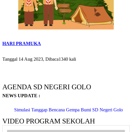
HARI PRAMUKA
Tanggal 14 Aug 2023, Dibaca1340 kali
AGENDA SD NEGERI GOLO
NEWS UPDATE :
Simulasi Tanggap Bencana Gempa Bumi SD Negeri Golo
Yogyakart...
VIDEO PROGRAM SEKOLAH
ASIKNYA BELAJAR DI LUAR KELAS - KEGIATAN