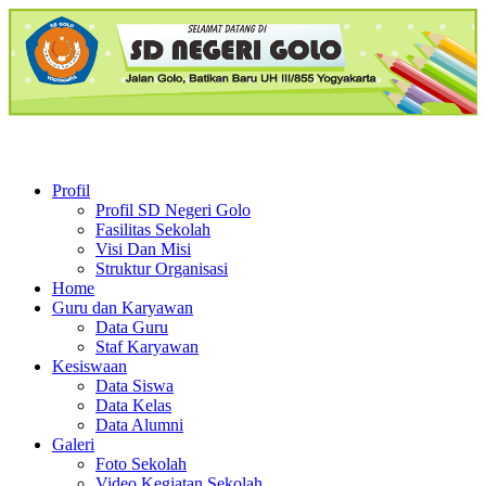
Profil
Profil SD Negeri Golo
Fasilitas Sekolah
Visi Dan Misi
Struktur Organisasi
Home
Guru dan Karyawan
Data Guru
Staf Karyawan
Kesiswaan
Data Siswa
Data Kelas
Data Alumni
Galeri
Foto Sekolah
Video Kegiatan Sekolah